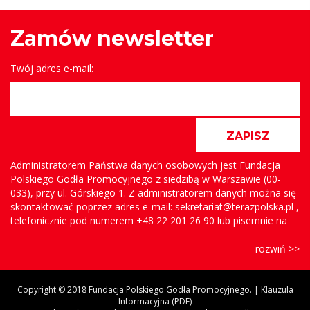
Zamów newsletter
Twój adres e-mail:
ZAPISZ
Administratorem Państwa danych osobowych jest Fundacja
Polskiego Godła Promocyjnego z siedzibą w Warszawie (00-
033), przy ul. Górskiego 1. Z administratorem danych można się
skontaktować poprzez adres e-mail: sekretariat@terazpolska.pl ,
telefonicznie pod numerem +48 22 201 26 90 lub pisemnie na
adres Fundacji.
rozwiń >>
Państwa dane są i będą przetwarzane w celu wysyłki
newslettera, na podstawie prawnie uzasadnionego interesu
administratora. Uzasadnionymi interesami administratora jest
Copyright © 2018 Fundacja Polskiego Godła Promocyjnego. |
Klauzula
Informacyjna (PDF)
prowadzenie newslettera i informowanie osób