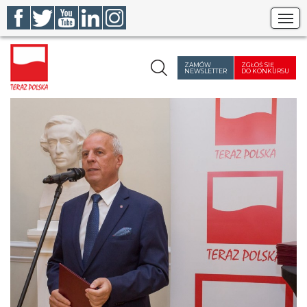
Szukaj
ZAMÓW
ZGŁOŚ SIĘ
NEWSLETTER
DO KONKURSU