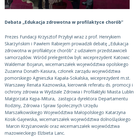
Debata
„
Edukacja zdrowotna w profilaktyce chorób”
Prezes Fundacji Krzysztof Przybył wraz z prof. Henrykiem
Skarżyńskim i Pawłem Rabiejem prowadzili debatę
„
Edukacja
zdrowotna w profilaktyce chorób” z udziałem przedstawicieli
samorządów. Wśród prelegentów byli: wiceprezydent Katowic
Waldemar Bojarun, wicemarszałek województwa opolskiego
Zuzanna Donath-Kasiura, członek zarządu województwa
pomorskiego Agnieszka Kapała-Sokalska, wiceprezydent m.st.
Warszawy Renata Kaznowska, kierownik referatu ds. promocji i
ochrony zdrowia w Wydziale Zdrowia i Profilaktyki Miasta Lublin
Małgorzata Kępa-Mitura, zastępca dyrektora Departamentu
Rodziny, Zdrowia i Spraw Społecznych Urzędu
Marszałkowskiego Województwa Małopolskiego Katarzyna
Kosik-Gajewska, wicemarszałek województwa dolnośląskiego
Marcin Krzyżanowski oraz wicemarszałek województwa
mazowieckiego Elżbieta Lanc.