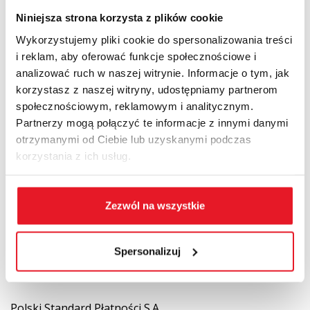
Po czwarte, poprawić opiekę medyczną nad seniorami i ich
Niniejsza strona korzysta z plików cookie
samodzielnością w tej kwestii. Z badania PoLSenior 2 wynika, że
Wykorzystujemy pliki cookie do spersonalizowania treści
seniorzy statystycznie odbywają zaledwie kilka wizyt rocznie, a
i reklam, aby oferować funkcje społecznościowe i
mężczyźni rzadziej niż kobiety.
analizować ruch w naszej witrynie. Informacje o tym, jak
korzystasz z naszej witryny, udostępniamy partnerom
-
Wprawdzie profilaktyka prozdrowotna jest przede wszystkim
społecznościowym, reklamowym i analitycznym.
kwestią odpowiedzialności każdego obywatela za swoje
Partnerzy mogą połączyć te informacje z innymi danymi
zdrowie, ale samorząd, rząd, organizacje pozarządowe
otrzymanymi od Ciebie lub uzyskanymi podczas
powinny pomagać, ułatwiać, przypominać, bo profilaktyka jest
inwestycją społeczną. Pamiętajmy o tym.
– podsumował Paweł
korzystania z ich usług.
Rabiej.
Zezwól na wszystkie
Spersonalizuj
NAJCHĘTNIEJ CZYTANE
Polski Standard Płatności S.A.