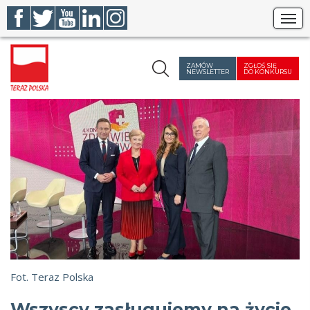
Szukaj
ZAMÓW
ZGŁOŚ SIĘ
NEWSLETTER
DO KONKURSU
Fot. Teraz Polska
Wszyscy zasługujemy na życie