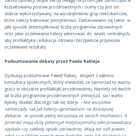
Samorządowcy skupili swoją uwagę na potencjale samorządu w
kształtowaniu postaw prozdrowotnych i oceny czy jest on
dobrze wykorzystywany; na wyodrębnieniu grup mieszkańców,
które należy traktować priorytetowo. Zastanawiano się także w
jaki sposób zintensyfikować liczbę programów zdrowotnych
oraz jakie oczekiwania należy adresować do władz centralnych,
aby profilaktyka i edukacja zdrowia rzeczywiście przyniosła
oczekiwane rezultaty.
Podsumowanie debaty przez Pawła Rabieja
Dyskusję podsumował Paweł Rabiej, ekspert z zakresu
konsultacji społecznych, który stwierdził, że samorząd to ważny
gracz w obszarze profilaktyki prozdrowotnej. Niestety od dwóch
lat liczba programów prozdrowotnych zmniejsza się i warto
byłoby zbadać dlaczego tak się dzieje.
- Nie wszystkie
samorządy, tak jak liderzy zgromadzeni na dzisiejszej
debacie, w sposób pełny korzystają ze swoich możliwości. A
przecież mają duży potencjał instytucjonalny jako prowadzący
szpitale czy zakłady opieki zdrowotnej. Mają też soft power,
gdyż są najbliżej swoich mieszkańców, więc ich działania są