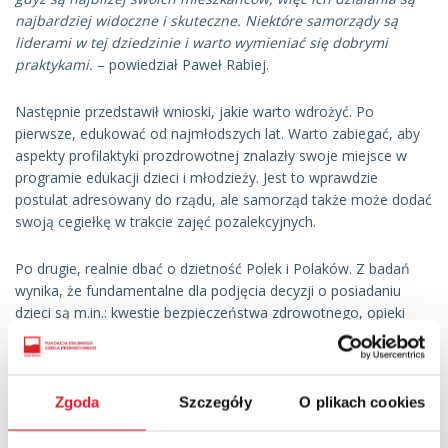
najbardziej widoczne i skuteczne. Niektóre samorządy są
liderami w tej dziedzinie i warto wymieniać się dobrymi
praktykami.
– powiedział Paweł Rabiej.
Następnie przedstawił wnioski, jakie warto wdrożyć. Po
pierwsze, edukować od najmłodszych lat. Warto zabiegać, aby
aspekty profilaktyki prozdrowotnej znalazły swoje miejsce w
programie edukacji dzieci i młodzieży. Jest to wprawdzie
postulat adresowany do rządu, ale samorząd także może dodać
swoją cegiełkę w trakcie zajęć pozalekcyjnych.
Po drugie, realnie dbać o dzietność Polek i Polaków. Z badań
wynika, że fundamentalne dla podjęcia decyzji o posiadaniu
dzieci są m.in.: kwestie bezpieczeństwa zdrowotnego, opieki
okołoporodowej oraz wsparcia przy metodach in vitro.
Po trzecie, pokazać pracodawcom ich rolę w profilaktyce
Zgoda
Szczegóły
O plikach cookies
chorób, pod warunkiem włączenia niektórych procedur do
katalogu badań obowiązkowych dla pracowników.