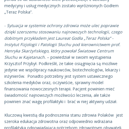
medycyny i usług medycznych zostało wyróżnionych Godłem
„Teraz Polska”.
-
Sytuacja w systemie ochrony zdrowia może ulec poprawie
dzięki szerszemu stosowaniu najnowszych technologii, czego
dobitnym przykładem jest Laureat Godła „Teraz Polska” -
Instytut Fizjologii i Patologii Słuchu pod kierownictwem prof.
Henryka Skarżyńskiego, który powołał Światowe Centrum
Słuchu w Kajetanach.
– powiedział w swoim wystąpienia
Krzysztof Przybył. Podkreślił, że takie osiągnięcia są możliwe
jedynie we współpracy naukowców, biotechnologów, lekarzy i
inżynierów. Ponadto potrzebny jest system ustawicznego
szkolenia medyków oraz, oczywiście, sprawny model
finansowania nowoczesnych terapii. Pacjent powinien mieć
świadomość najnowszych możliwości leczenia, ale także
powinien znać wagę profilaktyki i brać w niej aktywny udział.
Kluczową kwestią dla podnoszenia stanu zdrowia Polaków jest
szeroka edukacja zdrowotna oraz odpowiednio wdrażana
profilaktyka odpowiadająca potrzebom zdrowotnym obywateli.