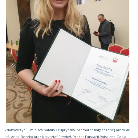
Zdobywczyni II miejsca Natalia Czupryńska, promotor nagrodzonej pracy dr
inż. Anna Sieczko oraz Krzysztof Przybył, Prezes Fundacji Polskiego Godła