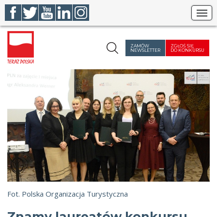
Szukaj
ZAMÓW
ZGŁOŚ SIĘ
NEWSLETTER
DO KONKURSU
Fot. Polska Organizacja Turystyczna
Znamy laureatów konkursu