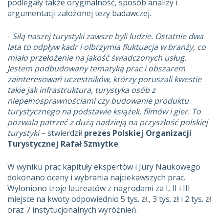
podlegały także oryginalność, sposób analizy i
argumentacji założonej tezy badawczej.
-
Siłą naszej turystyki zawsze byli ludzie. Ostatnie dwa
lata to odpływ kadr i olbrzymia fluktuacja w branży, co
miało przełożenie na jakość świadczonych usług.
Jestem podbudowany tematyką prac i obszarem
zainteresowań uczestników, którzy poruszali kwestie
takie jak infrastruktura, turystyka osób z
niepełnosprawnościami czy budowanie produktu
turystycznego na podstawie książek, filmów i gier. To
pozwala patrzeć z dużą nadzieją na przyszłość polskiej
turystyki
– stwierdził
prezes Polskiej Organizacji
Turystycznej Rafał Szmytke
.
W wyniku prac kapituły ekspertów i Jury Naukowego
dokonano oceny i wybrania najciekawszych prac.
Wyłoniono troje laureatów z nagrodami za I, II i III
miejsce na kwoty odpowiednio 5 tys. zł., 3 tys. zł i 2 tys. zł
oraz 7 instytucjonalnych wyróżnień.