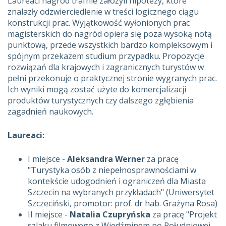
Laureaci nagród trafnie założyli hipotezy, które
znalazły odzwierciedlenie w treści logicznego ciągu
konstrukcji prac. Wyjątkowość wyłonionych prac
magisterskich do nagród opiera się poza wysoką notą
punktową, przede wszystkich bardzo kompleksowym i
spójnym przekazem studium przypadku. Propozycje
rozwiązań dla krajowych i zagranicznych turystów w
pełni przekonuje o praktycznej stronie wygranych prac.
Ich wyniki mogą zostać użyte do komercjalizacji
produktów turystycznych czy dalszego zgłębienia
zagadnień naukowych.
Laureaci:
I miejsce -
Aleksandra Werner
za pracę
"Turystyka osób z niepełnosprawnościami w
kontekście udogodnień i ograniczeń dla Miasta
Szczecin na wybranych przykładach" (Uniwersytet
Szczeciński, promotor: prof. dr hab. Grażyna Rosa)
II miejsce -
Natalia Czupryńska
za pracę "Projekt
szlaku filmowego z Wiedźminem po Południowej