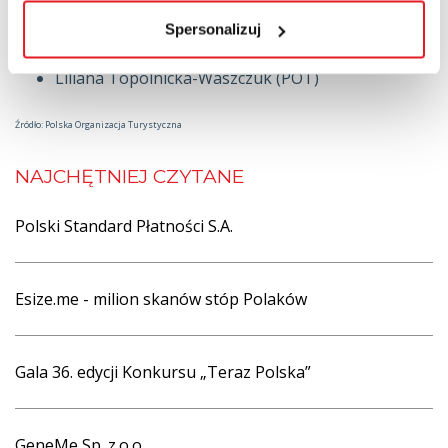
Promocyjnego)
Spersonalizuj
Magdalena Krucz (POT) – Przewodnicząca Kapituły
Ekspertów Konkursu
Liliana Topolnicka-Waszczuk (POT)
Źródło: Polska Organizacja Turystyczna
NAJCHĘTNIEJ CZYTANE
Polski Standard Płatności S.A.
Esize.me - milion skanów stóp Polaków
Gala 36. edycji Konkursu „Teraz Polska”
GeneMe Sp. z.o.o.