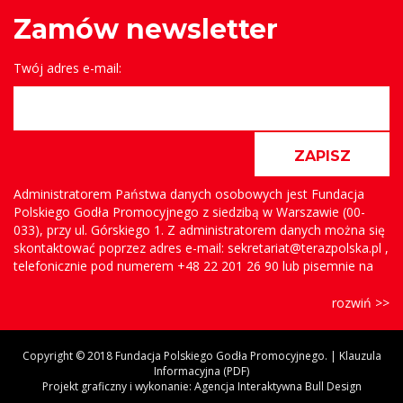
Zamów newsletter
Twój adres e-mail:
ZAPISZ
Administratorem Państwa danych osobowych jest Fundacja
Polskiego Godła Promocyjnego z siedzibą w Warszawie (00-
033), przy ul. Górskiego 1. Z administratorem danych można się
skontaktować poprzez adres e-mail: sekretariat@terazpolska.pl ,
telefonicznie pod numerem +48 22 201 26 90 lub pisemnie na
adres Fundacji.
rozwiń >>
Państwa dane są i będą przetwarzane w celu wysyłki
newslettera, na podstawie prawnie uzasadnionego interesu
administratora. Uzasadnionymi interesami administratora jest
Copyright © 2018 Fundacja Polskiego Godła Promocyjnego. |
Klauzula
Informacyjna (PDF)
prowadzenie newslettera i informowanie osób
Projekt graficzny i wykonanie:
Agencja Interaktywna Bull Design
zainteresowanych o działaniach Fundacji.