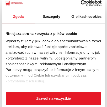
-
Gratulując dzisiejszym Laureatom, chciałbym przede
wszystkim życzyć wielu sukcesów na dalszych etapach
kariery. Życzę, aby wszystkie Wasze kolejne projekty
Zgoda
Szczegóły
O plikach cookies
były realizowane z taką dokładnością i pomysłowością
jak Wasze prace, które dzisiaj będziemy nagradzać i
wyróżniać
- powiedział
Michał Lipiński dyrektor
Niniejsza strona korzysta z plików cookie
Konkursu „Teraz Polska” i członek Jury Naukowego
.
Wykorzystujemy pliki cookie do spersonalizowania treści
W skład Jury Naukowego i Ekspertów Kapituły
i reklam, aby oferować funkcje społecznościowe i
Konkursowej weszli:
analizować ruch w naszej witrynie. Informacje o tym, jak
korzystasz z naszej witryny, udostępniamy partnerom
prof. dr hab. zw. Borzyszkowski (WSB w Gdańsku)
społecznościowym, reklamowym i analitycznym.
dr Dominik Borek (DT MSiT)
Partnerzy mogą połączyć te informacje z innymi danymi
dr Wojciech Fedyk (AWF we Wrocławiu)
otrzymanymi od Ciebie lub uzyskanymi podczas
dr hab. Jacek Olszewski-Strzyżowski (AWFiS w
korzystania z ich usług.
Gdańsku)
dr hab. Katarzyna Podhorodecka (UW)
dr Bartłomiej Walas (WSTiE)
Zezwól na wszystkie
dr Elżbieta Wąsowicz-Zaborek (SGH)
Michał Lipiński (Fundacja Polskiego Godła