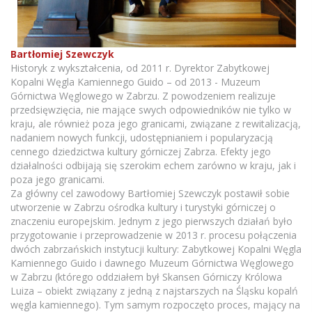
Bartłomiej Szewczyk
Historyk z wykształcenia, od 2011 r. Dyrektor Zabytkowej
Kopalni Węgla Kamiennego Guido – od 2013 - Muzeum
Górnictwa Węglowego w Zabrzu. Z powodzeniem realizuje
przedsięwzięcia, nie mające swych odpowiedników nie tylko w
kraju, ale również poza jego granicami, związane z rewitalizacją,
nadaniem nowych funkcji, udostępnianiem i popularyzacją
cennego dziedzictwa kultury górniczej Zabrza. Efekty jego
działalności odbijają się szerokim echem zarówno w kraju, jak i
poza jego granicami.
Za główny cel zawodowy Bartłomiej Szewczyk postawił sobie
utworzenie w Zabrzu ośrodka kultury i turystyki górniczej o
znaczeniu europejskim. Jednym z jego pierwszych działań było
przygotowanie i przeprowadzenie w 2013 r. procesu połączenia
dwóch zabrzańskich instytucji kultury: Zabytkowej Kopalni Węgla
Kamiennego Guido i dawnego Muzeum Górnictwa Węglowego
w Zabrzu (którego oddziałem był Skansen Górniczy Królowa
Luiza – obiekt związany z jedną z najstarszych na Śląsku kopalń
węgla kamiennego). Tym samym rozpoczęto proces, mający na