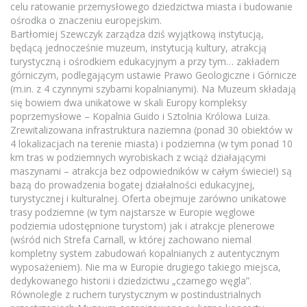
celu ratowanie przemysłowego dziedzictwa miasta i budowanie
ośrodka o znaczeniu europejskim.
Bartłomiej Szewczyk zarządza dziś wyjątkową instytucją,
będącą jednocześnie muzeum, instytucją kultury, atrakcją
turystyczną i ośrodkiem edukacyjnym a przy tym… zakładem
górniczym, podlegającym ustawie Prawo Geologiczne i Górnicze
(m.in. z 4 czynnymi szybami kopalnianymi). Na Muzeum składają
się bowiem dwa unikatowe w skali Europy kompleksy
poprzemysłowe – Kopalnia Guido i Sztolnia Królowa Luiza.
Zrewitalizowana infrastruktura naziemna (ponad 30 obiektów w
4 lokalizacjach na terenie miasta) i podziemna (w tym ponad 10
km tras w podziemnych wyrobiskach z wciąż działającymi
maszynami – atrakcja bez odpowiedników w całym świecie!) są
bazą do prowadzenia bogatej działalności edukacyjnej,
turystycznej i kulturalnej. Oferta obejmuje zarówno unikatowe
trasy podziemne (w tym najstarsze w Europie węglowe
podziemia udostępnione turystom) jak i atrakcje plenerowe
(wśród nich Strefa Carnall, w której zachowano niemal
kompletny system zabudowań kopalnianych z autentycznym
wyposażeniem). Nie ma w Europie drugiego takiego miejsca,
dedykowanego historii i dziedzictwu „czarnego węgla”.
Równolegle z ruchem turystycznym w postindustrialnych