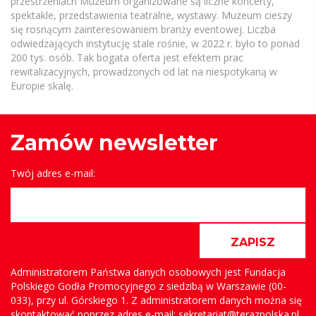
przestrzeniach Muzeum organizowane są liczne koncerty,
spektakle, przedstawienia teatralne, wystawy. Muzeum cieszy
się rosnącym zainteresowaniem branży eventowej. Liczba
odwiedzających instytucję stale rośnie, w 2022 r. było to ponad
200 tys. osób. Tak bogata oferta jest efektem prac
rewitalizacyjnych, prowadzonych od lat na niespotykaną w
Europie skalę.
Zamów newsletter
Twój adres e-mail:
ZAPISZ
Administratorem Państwa danych osobowych jest Fundacja
Polskiego Godła Promocyjnego z siedzibą w Warszawie (00-
033), przy ul. Górskiego 1. Z administratorem danych można się
skontaktować poprzez adres e-mail: sekretariat@terazpolska.pl ,