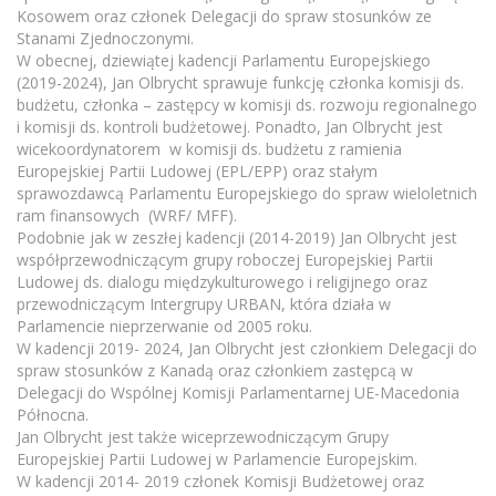
Kosowem oraz członek Delegacji do spraw stosunków ze
Stanami Zjednoczonymi.
W obecnej, dziewiątej kadencji Parlamentu Europejskiego
(2019-2024), Jan Olbrycht sprawuje funkcję członka komisji ds.
budżetu, członka – zastępcy w komisji ds. rozwoju regionalnego
i komisji ds. kontroli budżetowej. Ponadto, Jan Olbrycht jest
wicekoordynatorem w komisji ds. budżetu z ramienia
Europejskiej Partii Ludowej (EPL/EPP) oraz stałym
sprawozdawcą Parlamentu Europejskiego do spraw wieloletnich
ram finansowych (WRF/ MFF).
Podobnie jak w zeszłej kadencji (2014-2019) Jan Olbrycht jest
współprzewodniczącym grupy roboczej Europejskiej Partii
Ludowej ds. dialogu międzykulturowego i religijnego oraz
przewodniczącym Intergrupy URBAN, która działa w
Parlamencie nieprzerwanie od 2005 roku.
W kadencji 2019- 2024, Jan Olbrycht jest członkiem Delegacji do
spraw stosunków z Kanadą oraz członkiem zastępcą w
Delegacji do Wspólnej Komisji Parlamentarnej UE-Macedonia
Północna.
Jan Olbrycht jest także wiceprzewodniczącym Grupy
Europejskiej Partii Ludowej w Parlamencie Europejskim.
W kadencji 2014- 2019 członek Komisji Budżetowej oraz