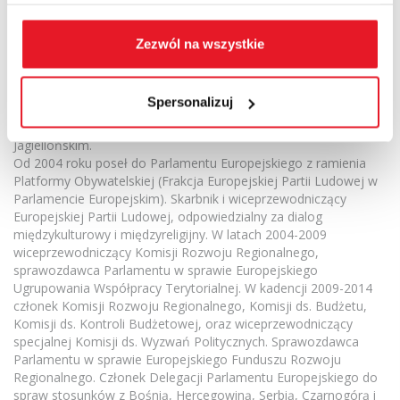
do Kongresu Władz Lokalnych i Regionalnych Rady Europy w
latach 1990-1998. W latach 1998-2002 Marszałek Województwa
Śląskiego i inicjator Konwentu Marszałków. W latach 2002-2004
Zezwól na wszystkie
Członek Zarządu Zgromadzenia Regionów Europy oraz Rady
Polityki Regionalnej Państwa.
Od 1979 wykładowca na Uniwersytecie Śląskim, potem na
Spersonalizuj
Akademii Techniczno-Humanistycznej w Bielsku-Białej,
Akademii Ekonomicznej w Katowicach oraz Uniwersytecie
Jagiellońskim.
Od 2004 roku poseł do Parlamentu Europejskiego z ramienia
Platformy Obywatelskiej (Frakcja Europejskiej Partii Ludowej w
Parlamencie Europejskim). Skarbnik i wiceprzewodniczący
Europejskiej Partii Ludowej, odpowiedzialny za dialog
międzykulturowy i międzyreligijny. W latach 2004-2009
wiceprzewodniczący Komisji Rozwoju Regionalnego,
sprawozdawca Parlamentu w sprawie Europejskiego
Ugrupowania Współpracy Terytorialnej. W kadencji 2009-2014
członek Komisji Rozwoju Regionalnego, Komisji ds. Budżetu,
Komisji ds. Kontroli Budżetowej, oraz wiceprzewodniczący
specjalnej Komisji ds. Wyzwań Politycznych. Sprawozdawca
Parlamentu w sprawie Europejskiego Funduszu Rozwoju
Regionalnego. Członek Delegacji Parlamentu Europejskiego do
spraw stosunków z Bośnią, Hercegowiną, Serbią, Czarnogórą i