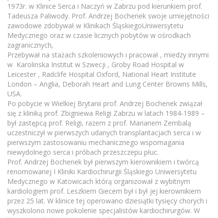
1973r. w Klinice Serca i Naczyń w Zabrzu pod kierunkiem prof.
Tadeusza Paliwody. Prof. Andrzej Bochenek swoje umiejętności
zawodowe zdobywał w Klinikach ŚląskiegoUniwersytetu
Medycznego oraz w czasie licznych pobytów w ośrodkach
zagranicznych,
Przebywał na stażach szkoleniowych i pracował , miedzy innymi
w Karolinska Institut w Szwecji , Groby Road Hospital w
Leicester , Radclife Hospital Oxford, National Heart Institute
London – Anglia, Deborah Heart and Lung Center Browns Mills,
USA.
Po pobycie w Wielkiej Brytanii prof. Andrzej Bochenek związał
się z kliniką prof. Zbigniewa Religi Zabrzu w latach 1984-1989 –
był zastępcą prof. Religi, razem z prof. Marianem Zembalą
uczestniczył w pierwszych udanych transplantacjach serca i w
pierwszym zastosowaniu mechanicznego wspomagania
niewydolnego serca i próbach przeszczepu płuc.
Prof. Andrzej Bochenek był pierwszym kierownikiem i twórcą
renomowanej I Kliniki Kardiochirurgii Śląskiego Uniwersytetu
Medycznego w Katowicach którą organizował z wybitnym
kardiologiem prof. Leszkiem Giecem był i był jej kierownikiem
przez 25 lat. W klinice tej operowano dziesiątki tysięcy chorych i
wyszkolono nowe pokolenie specjalistów kardiochirurgów. W