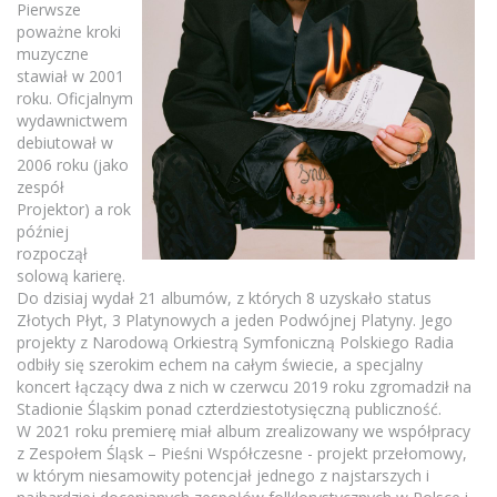
Pierwsze
poważne kroki
muzyczne
stawiał w 2001
roku. Oficjalnym
wydawnictwem
debiutował w
2006 roku (jako
zespół
Projektor) a rok
później
rozpoczął
solową karierę.
Do dzisiaj wydał 21 albumów, z których 8 uzyskało status
Złotych Płyt, 3 Platynowych a jeden Podwójnej Platyny. Jego
projekty z Narodową Orkiestrą Symfoniczną Polskiego Radia
odbiły się szerokim echem na całym świecie, a specjalny
koncert łączący dwa z nich w czerwcu 2019 roku zgromadził na
Stadionie Śląskim ponad czterdziestotysięczną publiczność.
W 2021 roku premierę miał album zrealizowany we współpracy
z Zespołem Śląsk – Pieśni Współczesne - projekt przełomowy,
w którym niesamowity potencjał jednego z najstarszych i