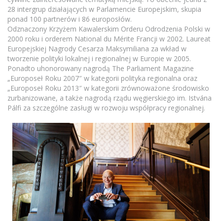
28 intergrup działających w Parlamencie Europejskim, skupia
ponad 100 partnerów i 86 europosłów.
Odznaczony Krzyżem Kawalerskim Orderu Odrodzenia Polski w
2000 roku i orderem National du Mérite Francji w 2002. Laureat
Europejskiej Nagrody Cesarza Maksymiliana za wkład w
tworzenie polityki lokalnej i regionalnej w Europie w 2005.
Ponadto uhonorowany nagrodą The Parliament Magazine
„Europoseł Roku 2007″ w kategorii polityka regionalna oraz
„Europoseł Roku 2013″ w kategorii zrównoważone środowisko
zurbanizowane, a także nagrodą rządu węgierskiego im. Istvána
Pálfi za szczególne zasługi w rozwoju współpracy regionalnej.