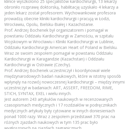
klinice wyszkolono 25 specjalistów kardiochirurgii, 13 lekarzy
obroniło rozprawę doktorską, habilitację uzyskało 4 lekarzy a
jeden lekarz został profesorem. Wychowankowie profesora
prowadzą obecnie kliniki kardiochirurgii i pracują w Łodzi,
Wrocławiu, Opolu, Bielsku-Białej i Kazachstanie.
Prof. Andrzej Bochenek był organizatorem i pomagał w
powstaniu Oddziału Kardiochirurgii w Zamościu, w szpitalu
Wojskowym w Wrocławiu i Kliniki Kardiochirurgii w Lublinie,
Oddziału Kardiochirurgii American Heart of Poland w Bielsku.
Wraz ze swoim zespołem pomagał w powstaniu Oddziału
Kardiochirurgii w Karagandzie (Kazachstan) i Oddziału
Kardiochirurgii w Ostrawie (Czechy).
Prof. Andrzej Bochenek uczestniczył i koordynował wiele
międzynarodowych badań naukowych, które w istotny sposób
wpłynęły na rozwój nowoczesnej kardiochirurgii – między innymi
uczestniczył w badaniach: ART, ASSERT, FREEDOM, RIME,
STICH, SYNTAX, EXEL i wielu innych.
Jest autorem 243 artykułów naukowych w recenzowanych
czasopismach medycznych i 17 rozdziałów w podręcznikach
medycznych artykuły były cytowane w innych doniesieniach
ponad 1000 razy. Wraz z zespołem przedstawił 370 prac na
różnych zjazdach naukowych w tym 135 prac było
wygłoszonych na zjazdach zagranicznych