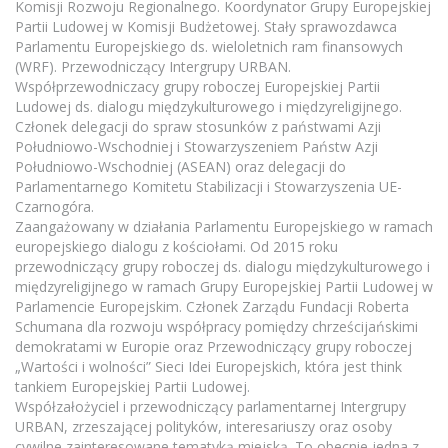
Komisji Rozwoju Regionalnego. Koordynator Grupy Europejskiej
Partii Ludowej w Komisji Budżetowej. Stały sprawozdawca
Parlamentu Europejskiego ds. wieloletnich ram finansowych
(WRF). Przewodniczący Intergrupy URBAN.
Współprzewodniczacy grupy roboczej Europejskiej Partii
Ludowej ds. dialogu międzykulturowego i międzyreligijnego.
Członek delegacji do spraw stosunków z państwami Azji
Południowo-Wschodniej i Stowarzyszeniem Państw Azji
Południowo-Wschodniej (ASEAN) oraz delegacji do
Parlamentarnego Komitetu Stabilizacji i Stowarzyszenia UE-
Czarnogóra.
Zaangażowany w działania Parlamentu Europejskiego w ramach
europejskiego dialogu z kościołami. Od 2015 roku
przewodniczący grupy roboczej ds. dialogu międzykulturowego i
międzyreligijnego w ramach Grupy Europejskiej Partii Ludowej w
Parlamencie Europejskim. Członek Zarządu Fundacji Roberta
Schumana dla rozwoju współpracy pomiędzy chrześcijańskimi
demokratami w Europie oraz Przewodniczący grupy roboczej
„Wartości i wolności” Sieci Idei Europejskich, która jest think
tankiem Europejskiej Partii Ludowej.
Współzałożyciel i przewodniczący parlamentarnej Intergrupy
URBAN, zrzeszającej polityków, interesariuszy oraz osoby
cywilne zainteresowane tematyką miejską. To obecnie jedna z