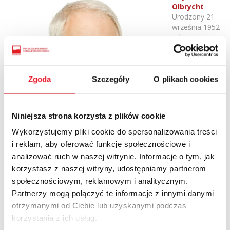
Olbrycht
Urodzony 21
września 1952
roku w
Rybniku.
Doktor
socjologii,
nauczyciel
Zgoda
Szczegóły
O plikach cookies
akademicki,
ekspert, polityk
i działacz
Niniejsza strona korzysta z plików cookie
społeczny.
W latach 1990-
Wykorzystujemy pliki cookie do spersonalizowania treści
1998
i reklam, aby oferować funkcje społecznościowe i
Burmistrz
analizować ruch w naszej witrynie. Informacje o tym, jak
Cieszyna,
korzystasz z naszej witryny, udostępniamy partnerom
współzałożyciel Euroregionu Śląsk Cieszyński-Tesinske Slezsko.
społecznościowym, reklamowym i analitycznym.
W latach 1993-1998 wiceprezes Związku Miast Polskich
Partnerzy mogą połączyć te informacje z innymi danymi
odpowiedzialny za kontakty z europejskimi organizacjami
otrzymanymi od Ciebie lub uzyskanymi podczas
samorządowymi. Wiceprzewodniczący Rady Gmin i Regionów
korzystania z ich usług.
Europy w latach 1995-2001. Przewodniczący polskiej delegacji