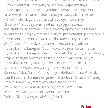
najbardziej docenianych zespołów folklorystycznych w Polsce i
Europie kontrastuje z muzyką miejską, współczesną i
korzystającą z zupełnie innych form wyrazu niż klasyczna.
MIUOSH jest autorem całości muzyki i wszystkich tekstów,
które śmiało sięgają do tradycji ludowych tożsamych
„Śląskowi”, a podsycone lokalną mitologią i świeżym
spojrzeniem na sprawy ludzkie, tworzą opowieść o ludziach
ziemi zmagającej się z teraźniejszymi problemami, jednocześnie
niezapominającymi o szacunku dla tradycji. Płyta „Pieśni
Współczesne” pokryła się platyną i została nagrodzona
Fryderykiem w kategorii Album Roku Muzyka Korzeni Blues i
Fryderykiem w kategorii Zespół / Projekt Muzyczny Roku. W cały
projekt zaangażowanych zostało ponad 140 osób, w tym
niezwykły i uznany na całym świecie Zespół Pieśni i Tańca
„Śląsk” oraz wykonawcy, tacy jak Błażej Król, Bela
Komoszyńska, Ralph Kaminski, Igor Herbut, Natalia Grosiak,
Julia Pietrucha, Tomasz Organek, Jakub Józef Orliński, Andrzej
Smolik, Marcin Wyrostek czy duet Kwiat Jabłoni.
We wrześniu 2024 roku ukaże się drugi Tom Pieśni
Współczesnych z premierowymi utworami.
Portret Miuosha wykonał Greg Mikrut.
Dr Jan